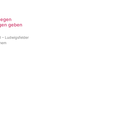
gegen
agen geben
I – Ludwigsfelder
inem