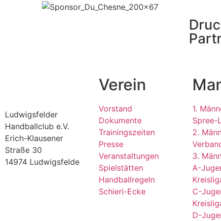
Druc
Part
Verein
Man
Vorstand
1. Männ
Ludwigsfelder
Dokumente
Spree-
Handballclub e.V.
Trainingszeiten
2. Männ
Erich-Klausener
Presse
Verband
Straße 30
Veranstaltungen
3. Männ
14974 Ludwigsfelde
Spielstätten
A-Juge
Handballregeln
Kreislig
Schieri-Ecke
C-Juge
Kreisli
D-Juge