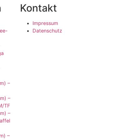
n
Kontakt
Impressum
ee-
Datenschutz
-
ga
-
m) –
m) –
PM/TF
m) –
affel
m) –