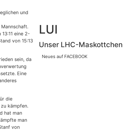
geglichen und
LUI
r Mannschaft.
13:11 eine 2-
Stand von 15:13
Unser LHC-Maskottchen
Neues auf FACEBOOK
ieden sein, da
enverwertung
setzte. Eine
 anderes
ür die
 zu kämpfen.
nd hat man
 kämpfte man
Stanf von