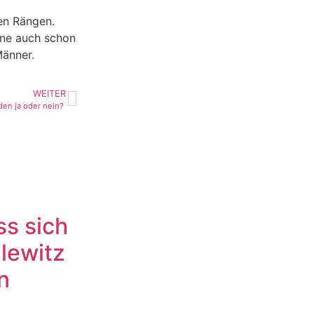
en Rängen.
rne auch schon
Männer.
WEITER
den ja oder nein?
ss sich
lewitz
n