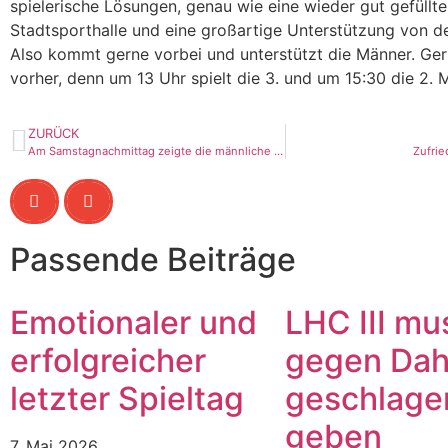
spielerische Lösungen, genau wie eine wieder gut gefüllte
Stadtsporthalle und eine großartige Unterstützung von d
Also kommt gerne vorbei und unterstützt die Männer. Ge
vorher, denn um 13 Uhr spielt die 3. und um 15:30 die 2. 
ZURÜCK
Am Samstagnachmittag zeigte die männliche Jugend B des Ludwigsfelder HC eine beeindruckende Leistung in der heimischen Halle und besiegte die Gäste aus Teltow/Ruhlsdorf deutlich mit 32:16.
Zufrie
Passende Beiträge
Emotionaler und
LHC III mu
erfolgreicher
gegen Dah
letzter Spieltag
geschlage
geben
7. Mai 2026