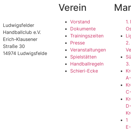
Verein
Man
Vorstand
1.
Ludwigsfelder
Dokumente
Os
Handballclub e.V.
Trainingszeiten
Li
Erich-Klausener
Presse
2.
Straße 30
Veranstaltungen
Ve
14974 Ludwigsfelde
Spielstätten
S
Handballregeln
3.
Schieri-Ecke
Kr
A-
Kr
C-
Kr
D-
Kr
1
E-