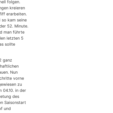
ell folgen.
ngen kreieren
ff erarbeiten.
d so kam seine
der 52. Minute.
nd man führte
den letzten 5
s sollte
 2 ganz
haftlichen
auen. Nun
chritte vorne
gewiesen zu
 04.10. in der
retung des
n Saisonstart
pf und