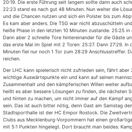
20:19. Die erste Führung seit langem sollte dann auch schn
22:23 stand es nach gut 48 Minuten. Nun weiter die Lösu
und die Chancen nutzen und sich ein Polster bis zum Abpfi
Es kam aber anders. Die TSG war nicht abzuschütteln un
heiße Phase in den letzten 10 Minuten zustande. 25:25 in 
Dann aber 2 schnelle Tore hintereinander für die Gäste u
das erste Mal im Spiel mit 2 Toren: 25:27. Dann 27:29. In 
Minuten fiel nur noch 1 Tor zum 28:29 Anschlusstreffer. Da
reichen.
Der LHC kann spielerisch nicht zufrieden sein, fährt aber
wichtige Auswärtspunkte ein und kann auf seinen mannsc
Zusammenhalt und den kämpferischen Willen weiter aufb
heißt es aber bessere Lösungen zu finden, die nächsten S
und hinten zu machen, um nicht immer auf den Kampf an
sein. Das ist auch bitter nötig, denn Gast am Samstag dem
Stadtsporthalle ist der HC Empor Rostock. Die Zweitvert
Clubs aus Mecklenburg-Vorpommern hat einen großartige
mit 5:1 Punkten hingelegt. Dort braucht man beides: Kam