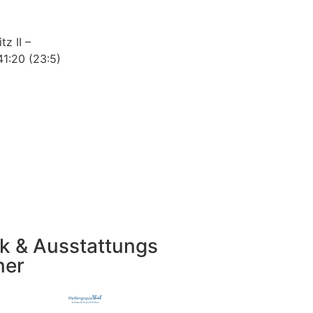
z II –
41:20 (23:5)
k & Ausstattungs
ner