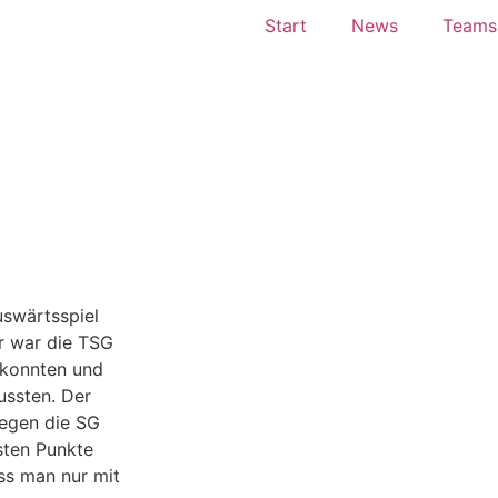
Start
News
Teams
uswärtsspiel
r war die TSG
 konnten und
ssten. Der
egen die SG
sten Punkte
ass man nur mit