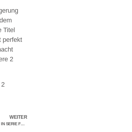
ngerung
t dem
 Titel
 perfekt
macht
ere 2
 2
WEITER
10. PFLICHTSPIELERFOLG IN SERIE FÜR UNSEREN LUDWIGSFELDER HC – LHC GEWINNT AUSWÄRTS BEI BFC PREUSSEN BERLIN