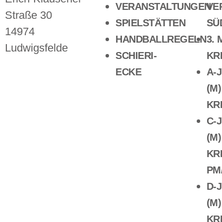
VERANSTALTUNGEN
VE
Straße 30
SPIELSTÄTTEN
SÜ
14974
HANDBALLREGELN
3.
Ludwigsfelde
SCHIERI-
KR
ECKE
A-
(M)
KR
C-
(M)
KR
PM
D-
(M)
KR