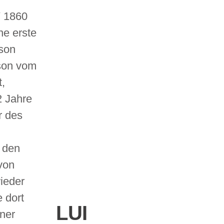
V 1860
ne erste
son
son vom
,
2 Jahre
r des
n den
von
ieder
 dort
LUI
iner