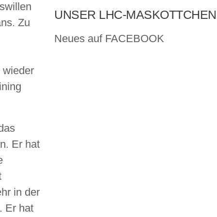
swillen
UNSER LHC-MASKOTTCHEN
ans. Zu
Neues auf FACEBOOK
 wieder
ining
 das
n. Er hat
e
t
hr in der
 Er hat