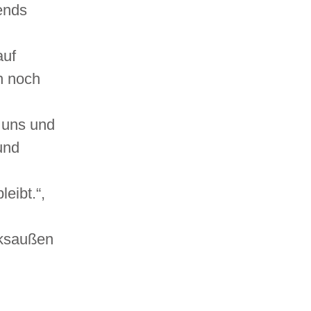
ends
auf
h noch
s uns und
und
leibt.“,
nksaußen