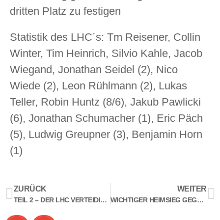
dritten Platz zu festigen
Statistik des LHC´s: Tm Reisener, Collin
Winter, Tim Heinrich, Silvio Kahle, Jacob
Wiegand, Jonathan Seidel (2), Nico
Wiede (2), Leon Rühlmann (2), Lukas
Teller, Robin Huntz (8/6), Jakub Pawlicki
(6), Jonathan Schumacher (1), Eric Päch
(5), Ludwig Greupner (3), Benjamin Horn
(1)
ZURÜCK
WEITER
TEIL 2 – DER LHC VERTEIDIGT DEN HVB-POKAL!
WICHTIGER HEIMSIEG GEGEN DIE SG OSC-SCHÖNEBERG-FRIEDENAU